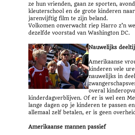
ze hun vrienden, gaan ze sporten, avond
kleuterschool en de grote kinderen naar
jarenvijftig film te zijn beland.
Volkomen onverwacht riep Harro z’n we
dezelfde voorstad van Washington DC.
Nauwelijks deelti
Amerikaanse vrou
kinderen vele ur
nauwelijks in dee
zwangerschapsverl
overal kinderopva
kinderdagverblijven. Of er is wel een M
lange dagen op je kinderen te passen en
allemaal zelf betalen, er is geen overheid
Amerikaanse mannen passief