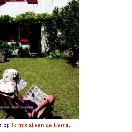
lg op
Ik mis alleen de Hema
.