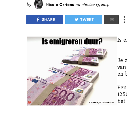
by
Nicole Orriëns
on
oktober 13, 2014
SHARE
TWEET
Is 
Je 
van
en 
Een
125
het