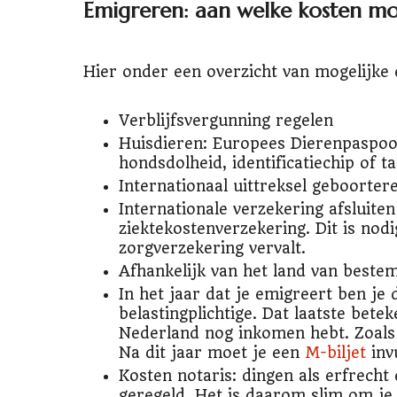
Emigreren: aan welke kosten mo
Hier onder een overzicht van mogelijke 
Verblijfsvergunning regelen
Huisdieren: Europees Dierenpaspoor
hondsdolheid, identificatiechip of 
Internationaal uittreksel geboorter
Internationale verzekering afsluiten
ziektekostenverzekering. Dit is nod
zorgverzekering vervalt.
Afhankelijk van het land van bestem
In het jaar dat je emigreert ben je
belastingplichtige. Dat laatste bete
Nederland nog inkomen hebt. Zoals 
Na dit jaar moet je een
M-biljet
invu
Kosten notaris: dingen als erfrecht 
geregeld. Het is daarom slim om je 