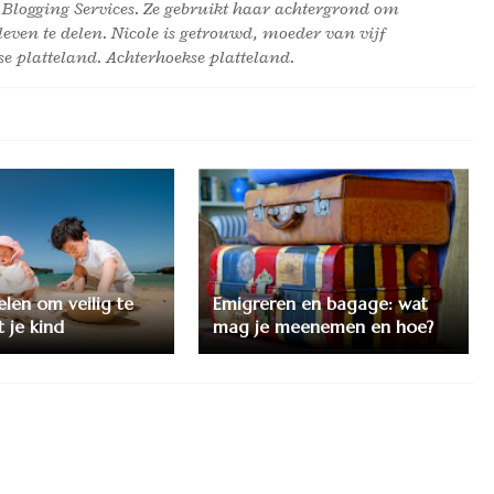
 Blogging Services. Ze gebruikt haar achtergrond om
leven te delen. Nicole is getrouwd, moeder van vijf
e platteland. Achterhoekse platteland.
len om veilig te
Emigreren en bagage: wat
 je kind
mag je meenemen en hoe?