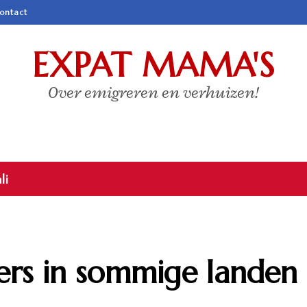
ontact
EXPAT MAMA'S
Over emigreren en verhuizen!
enemarken: het verhaal van Dorien
osers in sommige landen