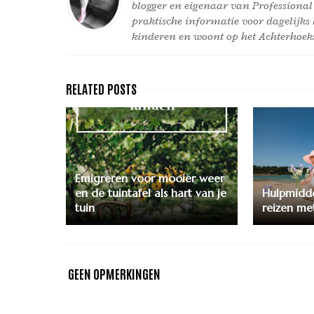
blogger en eigenaar van Professional
praktische informatie voor dagelijks 
kinderen en woont op het Achterhoeks
Emigreren voor mooier weer
en de tuintafel als hart van je
Hulpmidde
tuin
reizen met
GEEN OPMERKINGEN